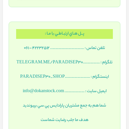
پــل هـاي ارتبـاطـي با مـا :
تلفن تماس : ………………………….. 42232512 – 061
تلگرام : …………….TELEGRAM.ME/PARADISEP30
اينستگرام : ……………………PARADISEP30_SHOP
ايميل سايت : ………………. info@dokanstock.com
شما هم به جمع مشتريان پارادايس پي سي بپيونديد
هدف ما جلب رضايت شماست