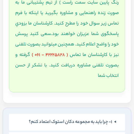
رنگ پايين سايت سمت راست ) از تيم پشتيبانی ما به
صورت زنده راهنمايی و مشاوره بگيريد يا اينکه با فرم
تماس زير سوال خود را مطرح کنيد. کارشناسان ما بزودي
پاسخگوی شما عزيزان خواهند بود.سعی کنيد پرسش
خود را واضح اعلام کنيد. همچنين ميتوانيد بصورت تلفنی
نيز با کارشناسان ما تماس
( 42225828 - 061 )
گرفته و
بصورت تلفنی مشاوره دريافت کنيد. با تشکر از حسن
انتخاب شما
1- چرا بايد به مجموعه دکان استوک اعتماد کنم؟