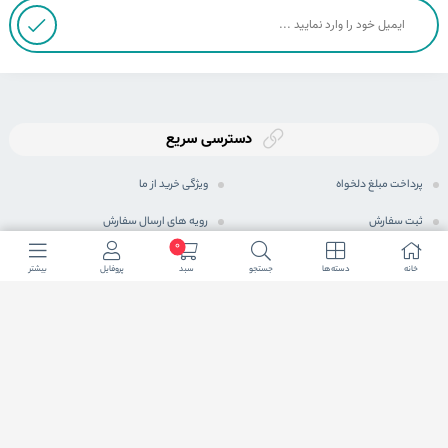
دسترسی سریع
پرداخت مبلغ دلخواه
ویژگی خرید از ما
ثبت سفارش
رویه های ارسال سفارش
0
رویه بازگرداندن کالا
شیوه های پرداخت
خانه
دسته ها
جستجو
سبد
پروفایل
بیشتر
حریم خصوصی
مجله اینترنتی
پرسش های متداول
شرایط اعطای نمایندگی فعال
ما در شبكه های اجتماعی