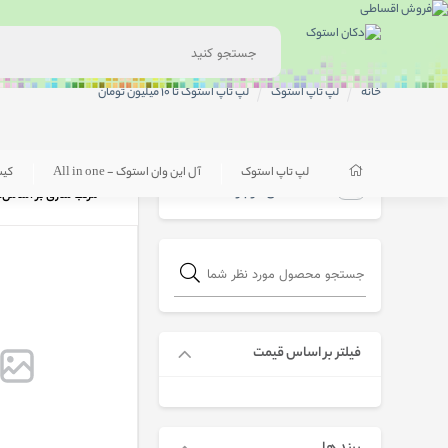
خانه
لپ تاپ استوک
لپ تاپ استوک تا 10 میلیون تومان
لپ تاپ استوک
آل این وان استوک - All in one
کی
فقط کالاهای موجود
مرتب سازی بر اساس:
فیلتر بر اساس قیمت