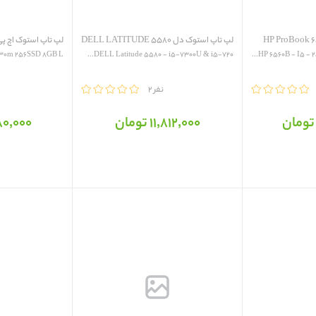
لپ تاپ استوک دل DELL LATITUDE 5580
لپ تاپ استوک اچ پی  ProBook 6570b
DELL Latitude 5580 - i5-7300U & i5-720...
HP 6560B - I5 - 2
مقایسه
2 نفر
مقایسه
11٬812٬000 تومان
6٬880٬000