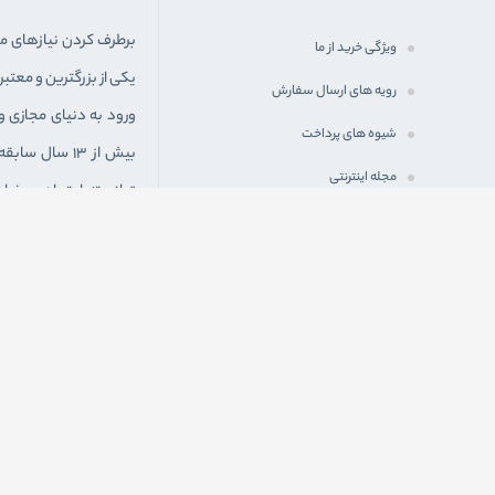
برطرف کردن نياز‌های 
ویژگی خرید از ما
یکی از بزرگترین و معت
رویه های ارسال سفارش
ورود به دنيای مجازی و
شیوه های پرداخت
بیش از 13 سا
مجله اینترنتی
توانسته اعتماد و رضا
شرایط اعطای نمایندگی فعال
استوک به صورت شبانه ر
از سراسر ایران سفارش
به یکی از شعب فیزیکی
" آدرس : خوزستان – 
استوک "
ما در شبكه های