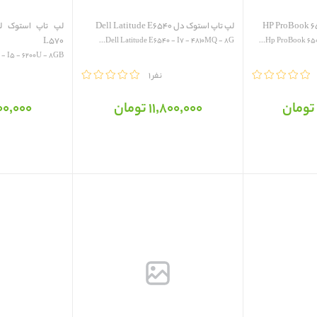
لپ تاپ استوک دل ‎Dell Latitude ‎E6540
L570
‎Dell Latitude ‎E6540 - I7 - 4810MQ - 8G...
I5 - 6200U - 8GB...
مقایسه
1 نفر
مقایسه
11٬800٬000 تومان
10٬000٬000