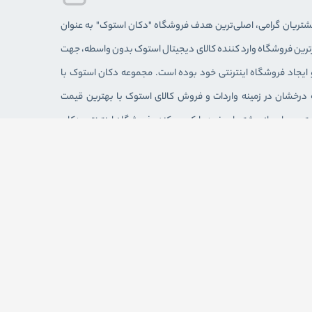
مشتريان گرامی، اصلی‌ترين هدف فروشگاه "دکان استوک" به عنوان
برترین فروشگاه وارد کننده کالای دیجیتال استوک بدون واسطه، جهت
 ايجاد فروشگاه اينترنتی خود بوده است. مجموعه دکان استوک با
ل سابقه درخشان در زمینه واردات و فروش کالای استوک با بهترین قیمت
یت بسیاری از مشتریان خود را کسب کند. فروشگاه اینترنتی دکان
وزی فعال بوده و شما می‌توانید در هر زمانی به صورت الکترونیکی
 خود را ثبت کنید. همچنین جهت مشاهده و خرید حضوری می‌توانید
 فروشگاه دکان استوک مراجعه کنید.
دزفول – خیابان شریعتی نبش خیابان فردوسی / فروشگاه دکان
 اجتماعی