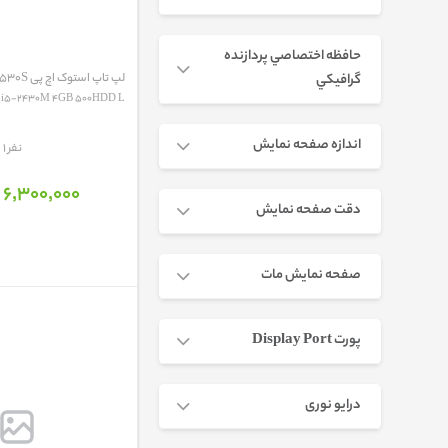
حافظه اختصاصي پردازنده
لپ تاپ استوک اچ پی HP Probook 4530S
گرافيکي
اندازه صفحه نمایش
مقایسه
1 نفر
6٬300٬000 تومان
دقت صفحه نمایش
صفحه نمایش مات
پورت Display Port
درایو نوری