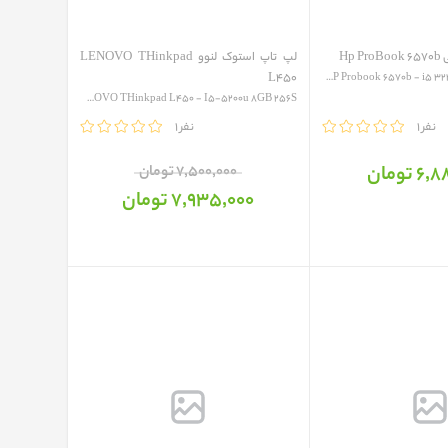
Hp
لپ تاپ استوک لنوو LENOVO THinkpad
L450
HP Probook 6570b - i5 3230m 256SSD 8GB L...
LENOVO THinkpad L450 - I5-5200u 8GB 256S...
1 نفر
مقایسه
1 نفر
 تومان
7٬500٬000 تومان
7٬935٬000 تومان