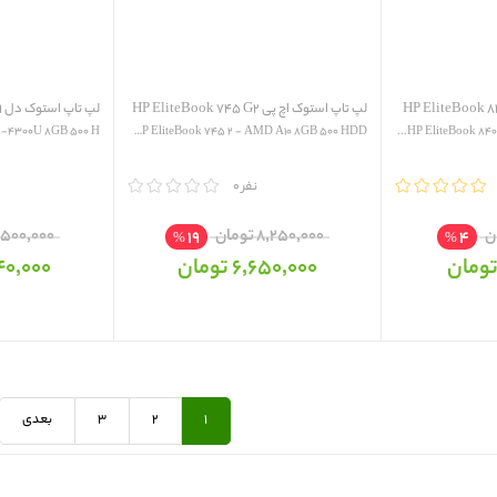
لپ تاپ استوک اچ پی HP EliteBook 745 G2
لپ تاپ استوک دل HP EliteBook 840 G1
5-4300U 8GB 500 H...
HP EliteBook 745 2 - AMD A10 8GB 500 HDD...
HP EliteBook 840
مقایسه
0 نفر
مقایسه
8٬250٬000 تومان
9٬500٬000 توم
19
4
%
%
6٬650٬000 تومان
8٬440٬000
1
2
3
بعدی