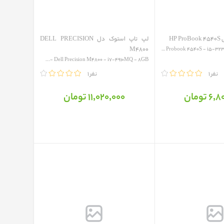
HP
لپ تاپ استوک دل DELL PRECISION
M4800
HP Probook 4540S - i5-3230m 8GB 500HDD L...
Dell Precision M4800 - i7-4910MQ - 8GB -...
1 نفر
مقایسه
1 نفر
 تومان
11٬020٬000 تومان