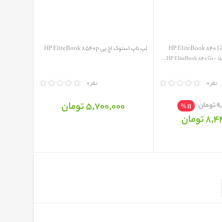
لپ تاپ استوک اچ پی HP EliteBook 8540p
HP EliteBook 840 G1 - i
0 نفر
مقایسه
0 نفر
5٬700٬000 تومان
ان
11
%
 تومان