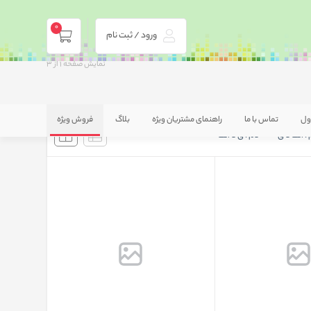
0
ورود / ثبت نام
نمایش صفحه
1
از
3
ول
تماس با ما
راهنمای مشتریان ویژه
بلاگ
فروش ویژه
 : الف تا ی
نام : ی تا الف