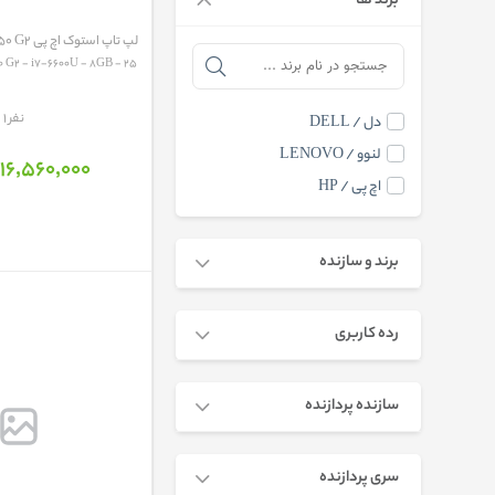
برند ها
لپ تاپ استوک اچ پی HP ProBook 650 G2
Hp ProBook 650 G2 - i7-6600U - 8GB - 25...
مقایسه
1 نفر
دل / DELL
لنوو / LENOVO
16٬560٬000 تومان
اچ پی / HP
برند و سازنده
رده کاربری
سازنده پردازنده
سری پردازنده