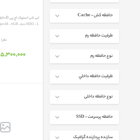
حافظه کش - Cache
لپ تاپ استوک اچ پی HP ProBook 6560B
520M - 4GB -500 HDD - L...
ظرفیت حافظه رم
مقایسه
1 نفر
5٬300٬000 تومان
نوع حافظه رم
ظرفيت حافظه داخلي
نوع حافظه داخلی
حافظه پرسرعت - SSD
سازنده پردازنده گرافیک