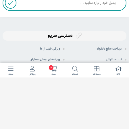
دسترسی سریع
پرداخت مبلغ دلخواه
ویژگی خرید از ما
ثبت سفارش
رویه های ارسال سفارش
0
رویه بازگرداندن کالا
شیوه های پرداخت
خانه
دسته ها
جستجو
سبد
پروفایل
بیشتر
حریم خصوصی
مجله اینترنتی
پرسش های متداول
شرایط اعطای نمایندگی فعال
ما در شبكه های اجتماعی