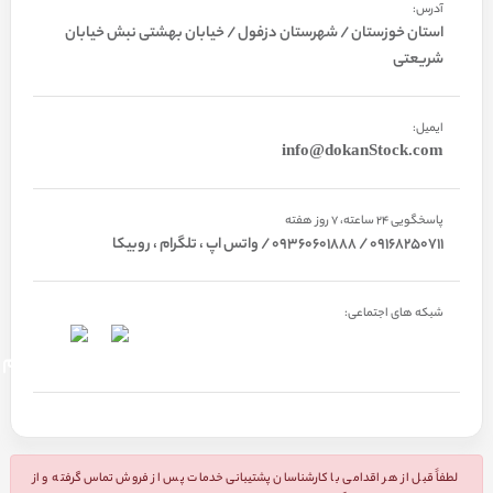
آدرس:
استان خوزستان / شهرستان دزفول / خیابان بهشتی نبش خیابان
شریعتی
ایمیل:
info@dokanStock.com
پاسخگویی 24 ساعته، 7 روز هفته
09168250711 / 09360601888 / واتس اپ ، تلگرام ، روبیکا
شبکه های اجتماعی:
لطفاً قبل از هر اقدامی با کارشناسان پشتیبانی خدمات پس از فروش تماس گرفته و از