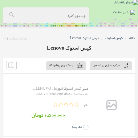
خانه
کیس استوک
کیس استوک Lenovo
نمایش صفحه
1
از
1
کیس استوک Lenovo
مرتب سازی بر اساس
جستجوی پیشرفته
مینی کیس استوک لنوو LENOVO Thi...
LENOVO ThinkCentre M910S - i5-7600 - 8 D...
1 نفر
6٬500٬000 تومان
مقایسه