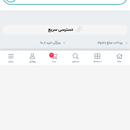
دسترسی سریع
پرداخت مبلغ دلخواه
ویژگی خرید از ما
ثبت سفارش
رویه های ارسال سفارش
0
خانه
دسته ها
جستجو
سبد
پروفایل
بیشتر
رویه بازگرداندن کالا
شیوه های پرداخت
حریم خصوصی
مجله اینترنتی
پرسش های متداول
شرایط اعطای نمایندگی فعال
ما در شبكه های اجتماعی