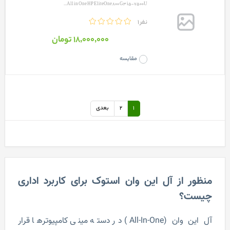
All in One HP EliteOne 800 G3 i5-7500U...
1 نفر
18٬000٬000 تومان
مقایسه
1
2
بعدی
منظور از آل این وان استوک برای کاربرد اداری
چیست؟
آل این وان (All-In-One) در دسته مینی کامپیوترها قرار