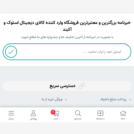
خبرنامه بزرگترین و معتبرترین فروشگاه وارد کننده کالای دیجیتال استوک و
آکبند
با عضویت در خبرنامه از آخرین تخفیف ها و جشنواره های ما مطلع شوید.
دسترسی سریع
پرداخت مبلغ دلخواه
ویژگی خرید از ما
ثبت سفارش
رویه های ارسال سفارش
0
خانه
دسته ها
جستجو
سبد
پروفایل
بیشتر
رویه بازگرداندن کالا
شیوه های پرداخت
حریم خصوصی
مجله اینترنتی