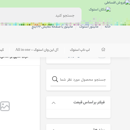
خانه
مانیتور استوک
مانیتور با صفحه نمایش 22 اینچ
لپ تاپ استوک
آل این وان استوک - All in one
کی
فقط کالاهای موجود
مرتب سازی بر اساس:
فیلتر بر اساس قیمت