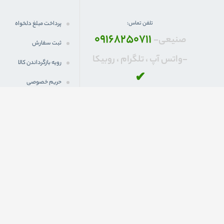
تلفن تماس:
پرداخت مبلغ دلخواه
09168250711
صنیعی-
ثبت سفارش
واتس آپ ، تلگرام ، روبیکا-
رویه بازگرداندن کالا
✔
حریم خصوصی
پرسش های متداول
ايميل:
info@dokanStock.com