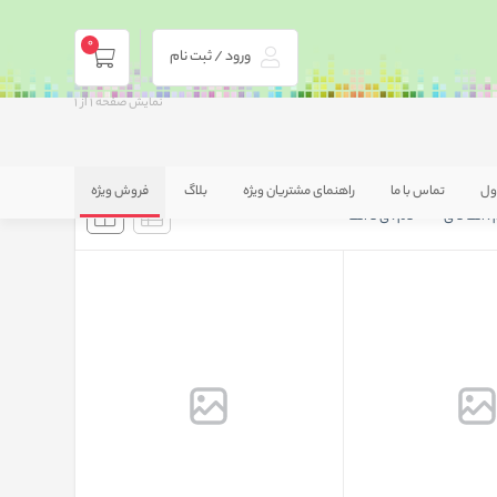
0
ورود / ثبت نام
نمایش صفحه
1
از
1
ول
تماس با ما
راهنمای مشتریان ویژه
بلاگ
فروش ویژه
 : الف تا ی
نام : ی تا الف