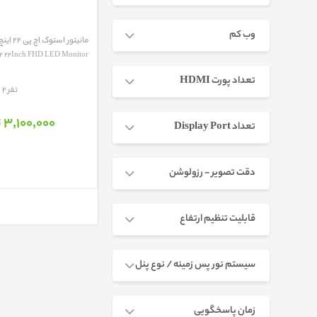
وب کم
مانیتور استوک اچ پی 22 اینچ L...
2 22Inch FHD LED Monitor
تعداد پورت HDMI
مقایسه
2 نفر
3٬100٬000 تومان
تعداد Display Port
دقت تصویر - رزولوشن
قابلیت تنظیم ارتفاع
سیستم نور پس زمینه / نوع پنل
زمان پاسخگویی