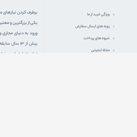
برطرف کردن نياز‌های 
ویژگی خرید از ما
یکی از بزرگترین و معت
رویه های ارسال سفارش
ورود به دنيای مجازی و
شیوه های پرداخت
بیش از 13 سا
مجله اینترنتی
توانسته اعتماد و رضا
شرایط اعطای نمایندگی فعال
استوک به صورت شبانه ر
از سراسر ایران سفارش
به یکی از شعب فیزیکی
" آدرس : خوزستان – 
استوک "
ما در شبكه های