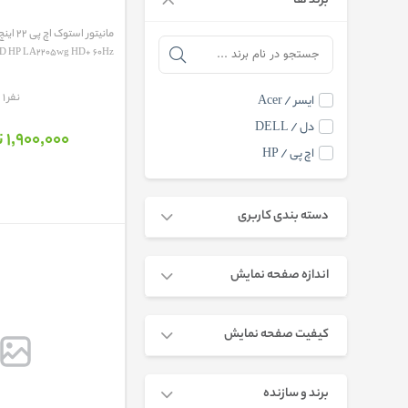
برند ها
مانیتور استوک اچ پی 22 اینچ LC...
D HP LA2205wg HD+ 60Hz
مقایسه
1 نفر
ایسر / Acer
دل / DELL
1٬900٬000 تومان
اچ پی / HP
دسته بندی کاربری
اندازه صفحه نمایش
کیفیت صفحه نمایش
برند و سازنده