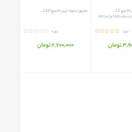
.
مانیتور استوک ایسر 22 اینچ LED...
HP E22 G4 FHD 22Inch 
1 نفر
مقایسه
0 نفر
 تومان
2٬700٬000 تومان