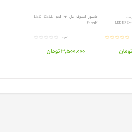
مانیتور استوک دل 22 اینچ LED DELL
P2219H
LED HP E20
مقایسه
0 نفر
3٬500٬000 تومان