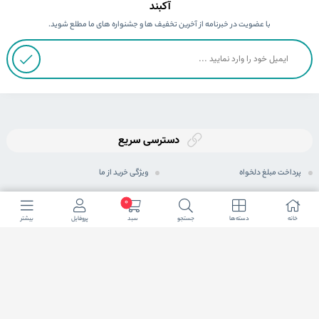
آکبند
با عضویت در خبرنامه از آخرین تخفیف ها و جشنواره های ما مطلع شوید.
دسترسی سریع
پرداخت مبلغ دلخواه
ویژگی خرید از ما
ثبت سفارش
رویه های ارسال سفارش
0
خانه
دسته ها
جستجو
سبد
پروفایل
بیشتر
رویه بازگرداندن کالا
شیوه های پرداخت
حریم خصوصی
مجله اینترنتی
پرسش های متداول
شرایط اعطای نمایندگی فعال
ما در شبكه های اجتماعی