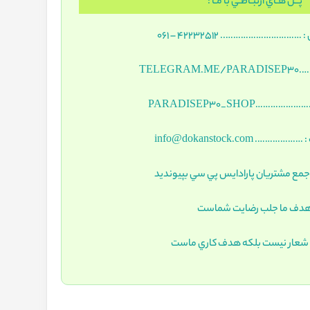
پــل هـاي ارتبـاطـي با مـا :
……………………….. 42232512 – 061
TELEG
……PARADISEP30_SHOP
…. info@dokanstock.com
مع مشتريان پارادايس پي سي بپيونديد
دف ما جلب رضايت شماست
 شعار نيست بلکه هدف کاري ماست