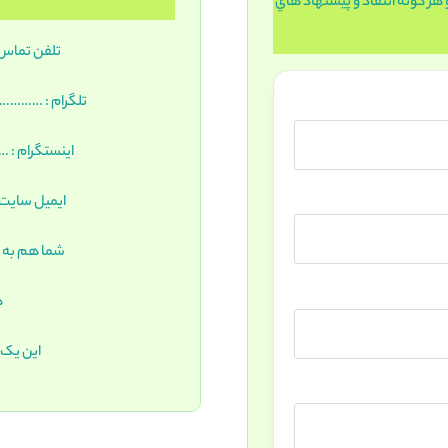
 هر گونه انتقاد و پيشنهاد هاي
تلفن تماس : …
تلگرام : …………….RAM.ME/PARADISEP30
اينستگرام : ………………
ايميل سايت : ……………
شما هم به ج
ه
اين يک