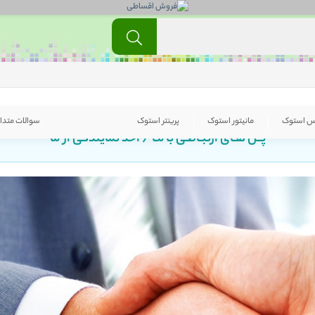
س استوک
مانیتور استوک
پرینتر استوک
سوالات متدا
پــل هـای ارتبـاطـی با مـا / اخذ نمایندگی از ما