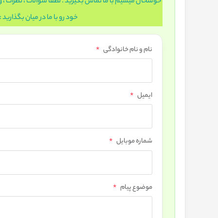
خوشحال ميشيم با ما تماس بگيريد . لطفا سوالات ، نظرات ، و
خود رو با ما در ميان بگذاريد :
*
نام و نام خانوادگی
*
ایمیل
*
شماره موبایل
*
موضوع پیام