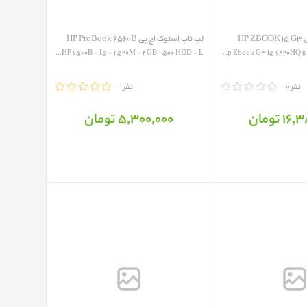
HP
لپ تاپ استوک اچ پی HP ProBook 6560B
HP 6560B - I5 - 2520M - 4GB -500 HDD - L...
Hp Zbook G3 i5 6820HQ 16GB 512SSD GB 2GB...
0 نفر
مقایسه
1 نفر
 تومان
5٬300٬000 تومان