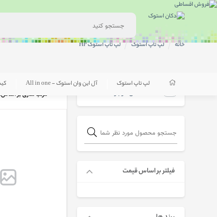
خانه
لپ تاپ استوک
لپ تاپ استوک HP
لپ تاپ استوک
آل این وان استوک - All in one
کی
فقط کالاهای موجود
مرتب سازی بر اساس:
فیلتر بر اساس قیمت