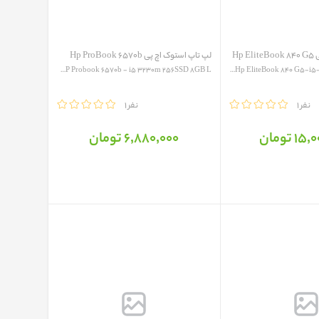
Hp
لپ تاپ استوک اچ پی Hp ProBook 6570b
HP Probook 6570b - i5 3230m 256SSD 8GB L...
Hp EliteBook 840 G5-i5-5280MQ - 8GB - 2...
1 نفر
مقایسه
1 نفر
 تومان
6٬880٬000 تومان