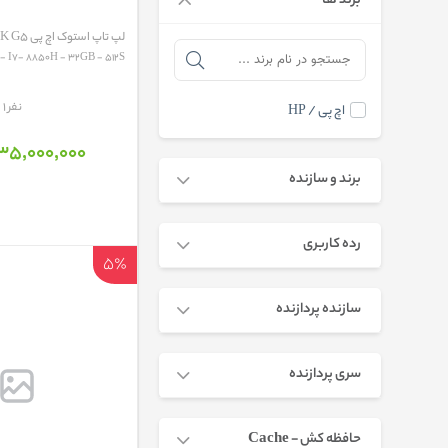
برند ها
لپ تاپ استوک اچ پی HP ZBOOK G5
 I7- 8850H - 32GB - 512S...
مقایسه
1 نفر
اچ پی / HP
35٬000٬000 تومان
برند و سازنده
رده کاربری
5٪
سازنده پردازنده
سری پردازنده
حافظه کش - Cache