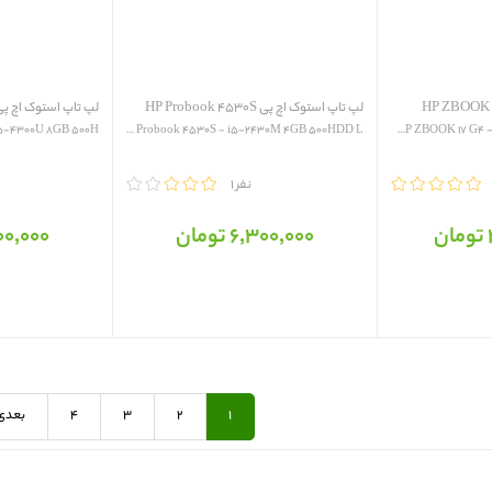
لپ تاپ استوک اچ پی HP Probook 4530S
لپ تاپ استوک اچ پی  EliteBook 850 G1
5-4300U 8GB 500H...
HP Probook 4530S - i5-2430M 4GB 500HDD L...
HP ZBOOK 17 G4 - i7-7820HQ 16GB 512SSD L...
مقایسه
1 نفر
مقایسه
6٬300٬000 تومان
9٬500٬000
1
2
3
4
بعدی