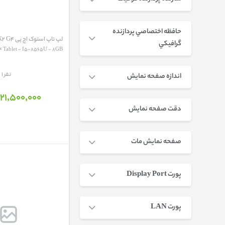
حافظه اختصاصي پردازنده
لپ تاپ استوک اچ پی HP Elite X2 G4
گرافيکي
 Tablet - I5-8565U - 8GB -...
مقایسه
1 نفر
اندازه صفحه نمایش
21٬500٬000 تومان
دقت صفحه نمایش
صفحه نمایش مات
پورت Display Port
پورت LAN