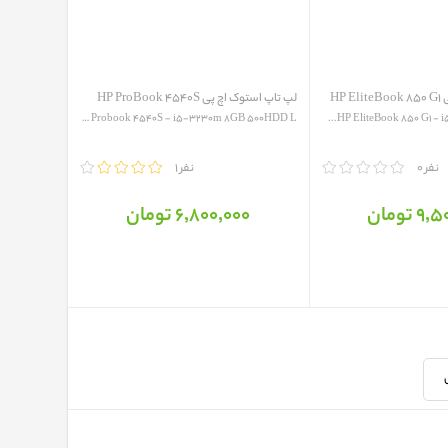
HP
لپ تاپ استوک اچ پی HP ProBook 4540S
HP Probook 4540S - i5-3230m 8GB 500HDD L...
HP EliteBook 850 G1 - i
0 نفر
مقایسه
1 نفر
 تومان
6٬800٬000 تومان