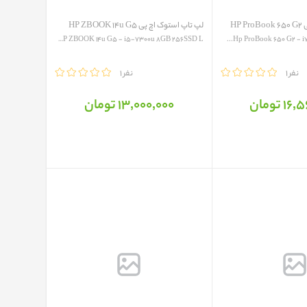
HP
لپ تاپ استوک اچ پی HP ZBOOK 14u G5
HP ZBOOK 14u G5 - i5-7300u 8GB 256SSD L...
1 نفر
مقایسه
1 نفر
 تومان
13٬000٬000 تومان