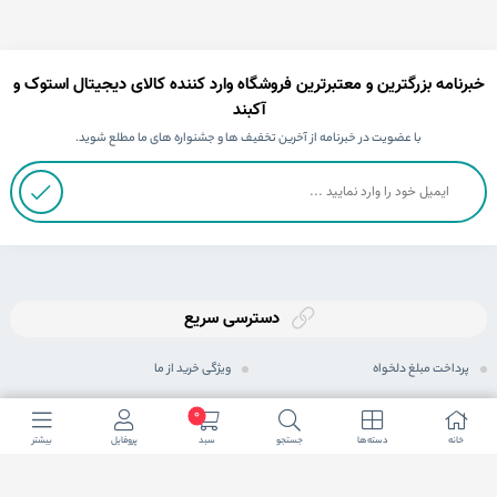
خبرنامه بزرگترین و معتبرترین فروشگاه وارد کننده کالای دیجیتال استوک و
آکبند
با عضویت در خبرنامه از آخرین تخفیف ها و جشنواره های ما مطلع شوید.
دسترسی سریع
پرداخت مبلغ دلخواه
ویژگی خرید از ما
ثبت سفارش
رویه های ارسال سفارش
0
خانه
دسته ها
جستجو
سبد
پروفایل
بیشتر
رویه بازگرداندن کالا
شیوه های پرداخت
حریم خصوصی
مجله اینترنتی