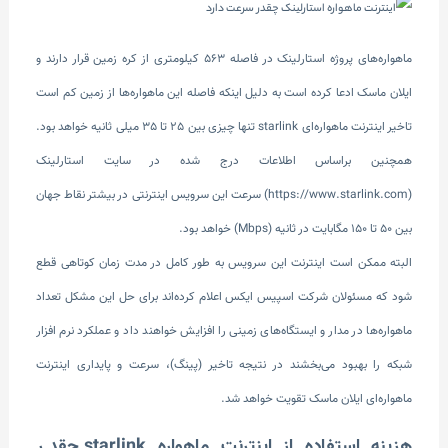
ماهواره‌های پروژه استارلینک در فاصله ۵۶۳ کیلومتری از کره زمین قرار دارند و
ایلان ماسک ادعا کرده است به دلیل اینکه فاصله این ماهواره‌ها از زمین کم است
تاخیر اینترنت ماهواره‌ای starlink تنها چیزی بین 25 تا 35 میلی ثانیه خواهد بود.
همچنین براساس اطلاعات درج شده در سایت استارلینک
(https://www.starlink.com) سرعت این سرویس اینترنتی در بیشتر نقاط جهان
بین 50 تا 150 مگابایت در ثانیه (Mbps) خواهد بود.
البته ممکن است اینترنت این سرویس به طور کامل در مدت زمان کوتاهی قطع
شود که مسئولان شرکت اسپیس ایکس اعلام کرده‌اند برای حل این مشکل تعداد
ماهواره‌ها در مدار و ایستگاه‌های زمینی را افزایش خواهند داد و عملکرد نرم افزار
شبکه را بهبود می‌بخشند در نتیجه تاخیر (پینگ)، سرعت و پایداری اینترنت
ماهواره‌ای ایلان ماسک تقویت خواهد شد.
هزینه استفاده از اینترنت ماهواره starlink چقدر