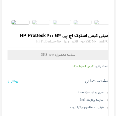
مینی کیس استوک اچ پی HP ProDesk 600 G3
HP ProDesk 800 G3 - i5-6 - 8GB - 256 SSD M2 - intel PC
شناسه محصول:
DKS-1790
دسته بندی:
کیس استوک Hp
مشخصات فنی
بیشتر
سری پردازنده:
Core i5
سازنده پردازنده:
Intel
ظرفیت حافظه رم:
8 گیگابایت