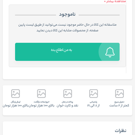
مشاهده بیشتر +
ناموجود
متاسفانه این کالا در حال حاضر موجود نیست.می‌توانید از طریق لیست پایین
صفحه، از محصولات مشابه این کالا دیدن نمایید
به من اطلاع بده
تحويل سريع
پشتيبانی
پرداخت در محل
7 روز ضمانت بازگشت
ارسال رایگان
کمتر از 2 ساعت
از 8 الی 21
نقد و کارت خوان
بالای 100 هزار تومان
بالای 100 هزار تومان
نظرات