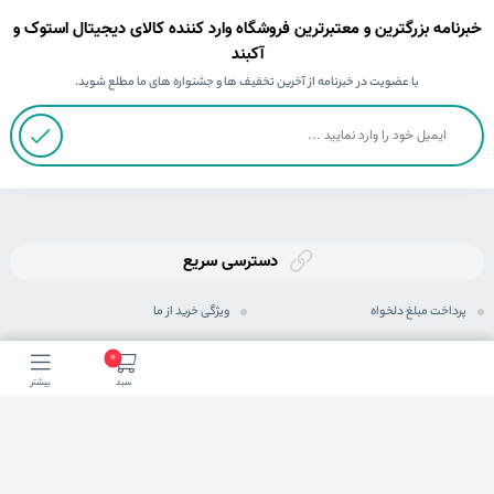
خبرنامه بزرگترین و معتبرترین فروشگاه وارد کننده کالای دیجیتال استوک و
آکبند
با عضویت در خبرنامه از آخرین تخفیف ها و جشنواره های ما مطلع شوید.
دسترسی سریع
پرداخت مبلغ دلخواه
ویژگی خرید از ما
ثبت سفارش
رویه های ارسال سفارش
0
سبد
بیشتر
رویه بازگرداندن کالا
شیوه های پرداخت
حریم خصوصی
مجله اینترنتی
پرسش های متداول
شرایط اعطای نمایندگی فعال