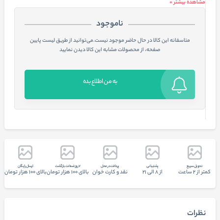
مشاهده بیشتر +
ناموجود
متاسفانه این کالا در حال حاضر موجود نیست.می‌توانید از طریق لیست پایین
صفحه، از محصولات مشابه این کالا دیدن نمایید
به من اطلاع بده
تحويل سريع
پشتيبانی
پرداخت در محل
7 روز ضمانت بازگشت
ارسال رایگان
کمتر از 2 ساعت
از 8 الی 21
نقد و کارت خوان
بالای 100 هزار تومان
بالای 100 هزار تومان
نظرات