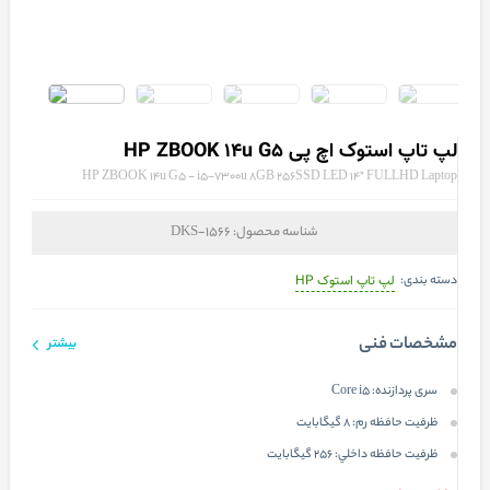
لپ تاپ استوک اچ پی HP ZBOOK 14u G5
HP ZBOOK 14u G5 - i5-7300u 8GB 256SSD LED 14" FULLHD Laptop
شناسه محصول:
DKS-1566
دسته بندی:
لپ تاپ استوک HP
مشخصات فنی
بیشتر
سری پردازنده:
Core i5
ظرفیت حافظه رم:
8 گیگابایت
ظرفيت حافظه داخلي:
256 گیگابایت